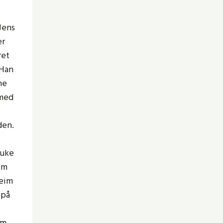
Jens
er
ret
 Han
ne
 med
den.
 uke
om
eim
 på
om