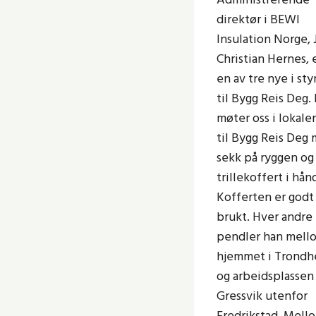
direktør i BEWI
Insulation Norge, 
Christian Hernes, 
en av tre nye i sty
til Bygg Reis Deg.
møter oss i lokale
til Bygg Reis Deg
sekk på ryggen og
trillekoffert i hån
Kofferten er godt
brukt. Hver andre
pendler han mell
hjemmet i Trondh
og arbeidsplassen
Gressvik utenfor
Fredrikstad. Mell