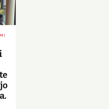
DE
|
i
te
jo
a.