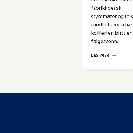
fabrikkbesøk,
styremøter og rei
rundt i Europa har
kofferten blitt en
følgesvenn.
VI
LES MER
MÅ
BLI
FLINKERE
TIL
Å
HENTE
INSPIRASJ
UTENFRA.