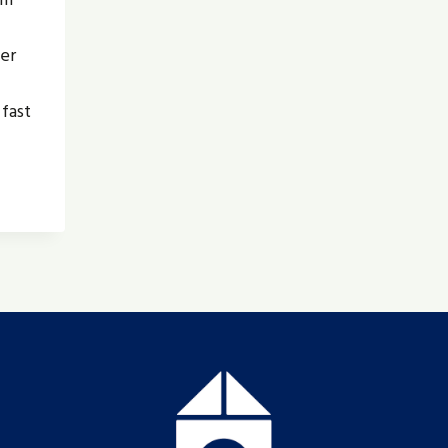
ser
 fast
ON