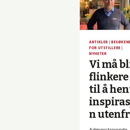
ARTIKLER
|
BESØKEN
FOR UTSTILLERE
|
NYHETER
Vi må bl
flinkere
til å hen
inspiras
n utenfr
Administrerende