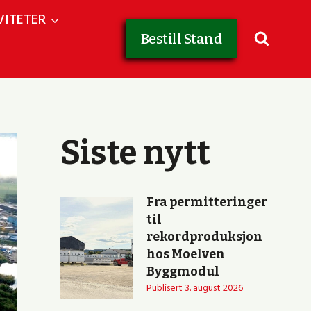
VITETER
Bestill Stand
Siste nytt
Fra permitteringer
til
rekordproduksjon
hos Moelven
Byggmodul
Publisert
3. august 2026