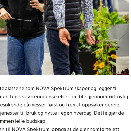
øteplassene som NOVA Spektrum skaper og legger til
iser en fersk spørreundersøkelse som ble gjennomført nylig
besøkende på messer først og fremst oppsøker denne
enester til bruk og nytte i egen hverdag. Dette gjør de
kommersielle budskap.
sen til NOVA Spektrum, oppga at de gjennomførte ett