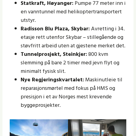
Statkraft, Høyanger:
Pumpe 77 meter inn i
en vanntunnel med helikoptertransportert
utstyr.
Radisson Blu Plaza, Skybar:
Avretting i 34.
etasje rett utenfor Skybar – stillegående og
støvfritt arbeid uten at gjestene merket det.
Tunnelprosjekt, Steinkjer:
800 kvm
slemming på bare 2 timer med jevn flyt og
minimalt fysisk slit.
Nye Regjeringskvartalet:
Maskinutleie til
reparasjonsmørtel med fokus på HMS og
presisjon i et av Norges mest krevende
byggeprosjekter.