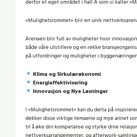
derfor et eget området i hall A som vi kaller 
«Mulighetsrommet» blir en unik nettverksaren
Arenaen blir full av muligheter hvor innovasjon
både våre utstillere og en rekke bransjeorganis
på utfordringer og muligheter i byggenæringen
Klima og Sirkulærøkonomi
Energieffektivisering
Innovasjon og Nye Løsninger
I «Mulighetsrommet» kan du delta på inspireren
dekker disse viktige temaene og mye annet som 
til å øke din kompetanse og styrke dine relas
nettverksarrangementer, og afterwork-samlinge