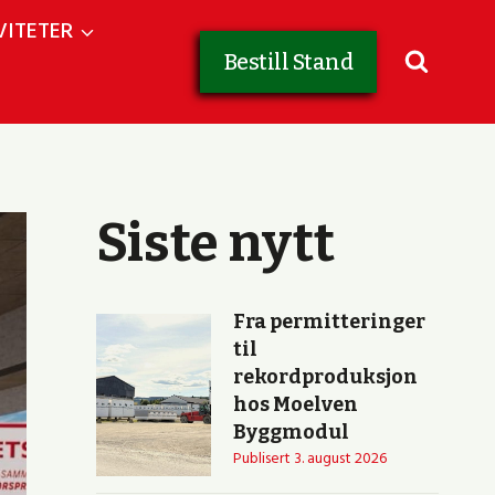
VITETER
Bestill Stand
Siste nytt
Fra permitteringer
til
rekordproduksjon
hos Moelven
Byggmodul
Publisert
3. august 2026