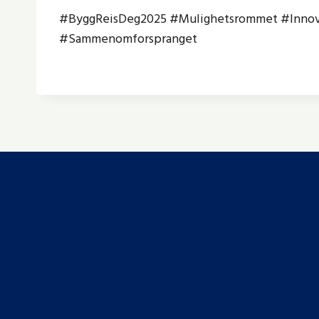
#ByggReisDeg2025 #Mulighetsrommet #Innov
#Sammenomforspranget