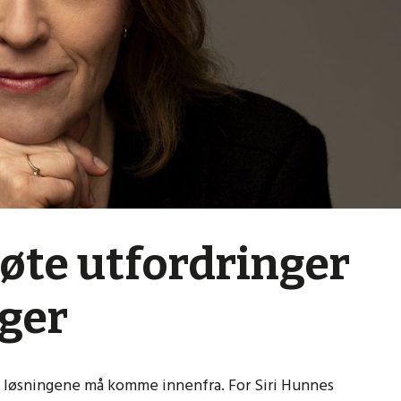
møte utfordringer
ger
g løsningene må komme innenfra. For Siri Hunnes