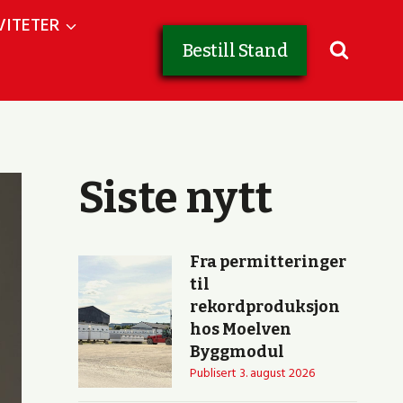
VITETER
Bestill Stand
Siste nytt
Fra permitteringer
til
rekordproduksjon
hos Moelven
Byggmodul
Publisert
3. august 2026