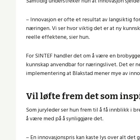
Samtidig understreker hun at innovasjon sjelde
– Innovasjon er ofte et resultat av langsiktig f
næringen. Vi ser hvor viktig det er at ny kunnska
reelle effektene, sier hun.
For SINTEF handler det om å være en brobygger 
kunnskap anvendbar for næringslivet. Det er n
implementering at Blakstad mener mye av innov
Vil løfte frem det som ins
Som juryleder ser hun frem til å få innblikk i 
å være med på å synliggjøre det.
– En innovasjonspris kan kaste lys over alt det 