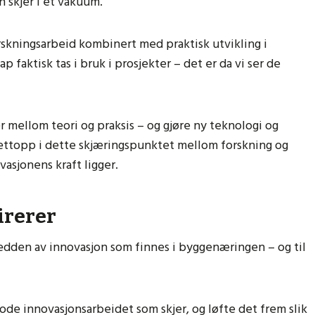
n skjer i et vakuum.
orskningsarbeid kombinert med praktisk utvikling i
p faktisk tas i bruk i prosjekter – det er da vi ser de
mellom teori og praksis – og gjøre ny teknologi og
ettopp i dette skjæringspunktet mellom forskning og
asjonens kraft ligger.
pirerer
bredden av innovasjon som finnes i byggenæringen – og til
gode innovasjonsarbeidet som skjer, og løfte det frem slik