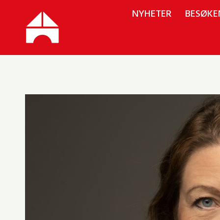
Skip
NYHETER
BESØKE
to
content