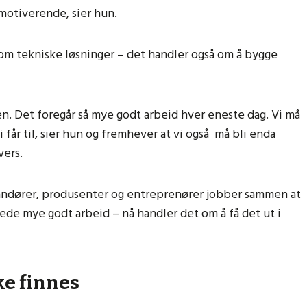
g motiverende, sier hun.
 om tekniske løsninger – det handler også om å bygge
n. Det foregår så mye godt arbeid hver eneste dag. Vi må
 får til, sier hun og fremhever at vi også må bli enda
tvers.
erandører, produsenter og entreprenører jobber sammen at
lerede mye godt arbeid – nå handler det om å få det ut i
ke finnes