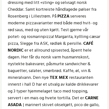
dressing med litt «sting» og selvsagt norsk
Cheddar. Samt kortreiste håndlagede pølser fra
Rosenberg i Lillestrøm. På
PIZZA
serveres
moderne pizzavarianter med både med hvit- og
rød saus, med og uten kjøtt. Test gjerne vår
potet- og rosmarinpizza! Margarita, kyllling cæsar
pizza, Slegge fra ASK, rødløk & persille.
CAFÉ
NORDIC
er et allround spisested, åpent hele
dagen. Her får du norsk varm husmannskost,
nystekte bakevarer, påsmurte sandwicher &
baguetter, salater, smørbrød. Kaffe, øl, vin &
mineralvann. Den nye
TEX MEX
restauranten
innerst i hall D har et utvalg av kalde drikkevarer
og 3 typer hjemmelaget taco med topping,
servert i en mais og hvete tortilla. Det er
CARNE
ASADA
| marinert skivet oksekjøtt, pico de gallo,