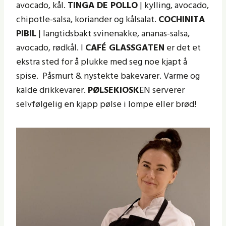
avocado, kål.
TINGA DE POLLO
| kylling, avocado,
chipotle-salsa, koriander og kålsalat.
COCHINITA
PIBIL
| langtidsbakt svinenakke, ananas-salsa,
avocado, rødkål. I
CAFÉ GLASSGATEN
er det et
ekstra sted for å plukke med seg noe kjapt å
spise. Påsmurt & nystekte bakevarer. Varme og
kalde drikkevarer.
PØLSEKIOSK
EN serverer
selvfølgelig en kjapp pølse i lompe eller brød!