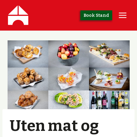
Skip
to
Book Stand
content
Uten mat og