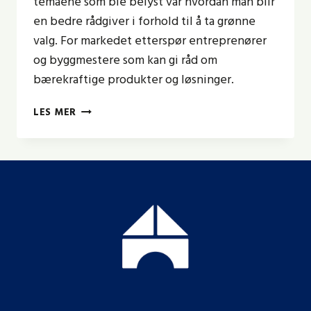
temaene som ble belyst var hvordan man blir
en bedre rådgiver i forhold til å ta grønne
valg. For markedet etterspør entreprenører
og byggmestere som kan gi råd om
bærekraftige produkter og løsninger.
GRØNNE
LES MER
VALG:
BLI
EN
BEDRE
RÅDGIVER
FOR
DINE
KUNDER