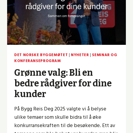
DET NORSKE BYGGEMØTET
|
NYHETER
|
SEMINAR OG
KONFERANSEPROGRAM
Grønne valg: Bli en
bedre rådgiver for dine
kunder
På Bygg Reis Deg 2025 valgte vi å belyse
ulike temaer som skulle bidra til å øke
konkurransekraften til de besøkende. Ett av