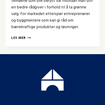
temaene som ble belyst var hvordan man blir
en bedre rådgiver i forhold til å ta grønne
valg. For markedet etterspør entreprenører
og byggmestere som kan gi råd om
bærekraftige produkter og løsninger.
GRØNNE
LES MER
VALG:
BLI
EN
BEDRE
RÅDGIVER
FOR
DINE
KUNDER