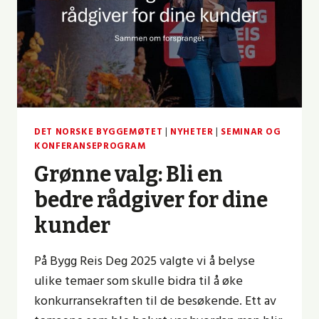
DET NORSKE BYGGEMØTET
|
NYHETER
|
SEMINAR OG
KONFERANSEPROGRAM
Grønne valg: Bli en
bedre rådgiver for dine
kunder
På Bygg Reis Deg 2025 valgte vi å belyse
ulike temaer som skulle bidra til å øke
konkurransekraften til de besøkende. Ett av