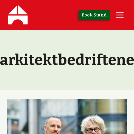
Skip
to
Book Stand
content
arkitektbedriften