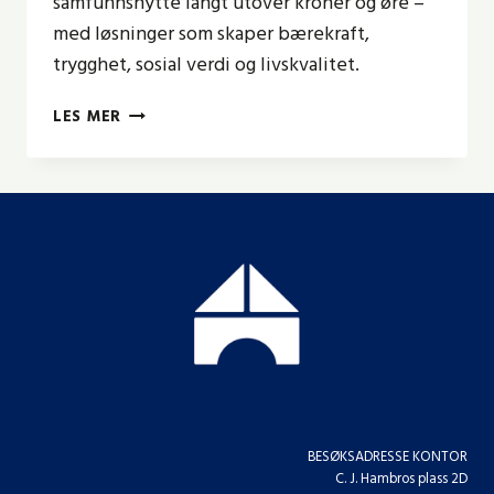
samfunnsnytte langt utover kroner og øre –
med løsninger som skaper bærekraft,
trygghet, sosial verdi og livskvalitet.
ARKITEKTUR
LES MER
SKAPER
VERDI
–
FOR
HELE
SAMFUNNET
BESØKSADRESSE KONTOR
C. J. Hambros plass 2D