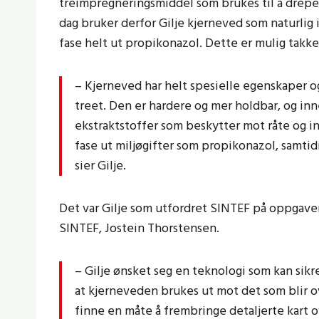
treimpregneringsmiddel som brukes til å drepe so
dag bruker derfor Gilje kjerneved som naturlig
fase helt ut propikonazol. Dette er mulig tak
– Kjerneved har helt spesielle egenskaper o
treet. Den er hardere og mer holdbar, og inn
ekstraktstoffer som beskytter mot råte og in
fase ut miljøgifter som propikonazol, samtid
sier Gilje.
Det var Gilje som utfordret SINTEF på oppgaven
SINTEF, Jostein Thorstensen.
– Gilje ønsket seg en teknologi som kan sikre
at kjerneveden brukes ut mot det som blir o
finne en måte å frembringe detaljerte kart o