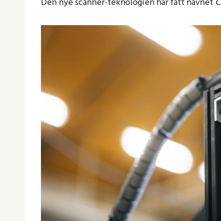
Den nye scanner-teknologien har fått navnet
C