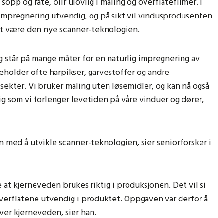
pp og råte, blir ulovlig i maling og overflatefilmer. I
 impregnering utvendig, og på sikt vil vindusprodusenten
ket være den nye scanner-teknologien.
g står på mange måter for en naturlig impregnering av
eholder ofte harpikser, garvestoffer og andre
sekter. Vi bruker maling uten løsemidler, og kan nå også
ig som vi forlenger levetiden på våre vinduer og dører,
 med å utvikle scanner-teknologien, sier seniorforsker i
 at kjerneveden brukes riktig i produksjonen. Det vil si
verflatene utvendig i produktet. Oppgaven var derfor å
ver kjerneveden, sier han.