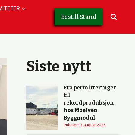
VITETER
Bestill Stand
Siste nytt
Fra permitteringer
til
rekordproduksjon
hos Moelven
Byggmodul
Publisert
3. august 2026