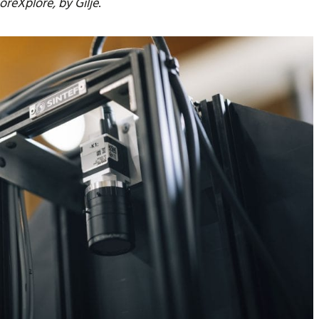
oreXplore, by Gilje
.