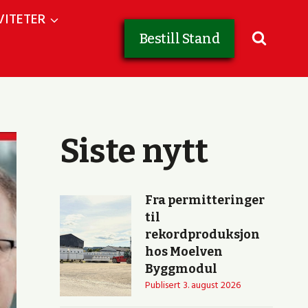
VITETER
Bestill Stand
Siste nytt
Fra permitteringer
til
rekordproduksjon
hos Moelven
Byggmodul
Publisert
3. august 2026