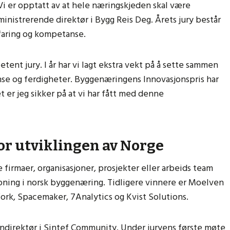
– Vi er opptatt av at hele næringskjeden skal være
inistrerende direktør i Bygg Reis Deg. Årets jury består
faring og kompetanse.
tent jury. I år har vi lagt ekstra vekt på å sette sammen
e og ferdigheter. Byggenæringens Innovasjonspris har
t er jeg sikker på at vi har fått med denne
or utviklingen av Norge
firmaer, organisasjoner, prosjekter eller arbeids team
apning i norsk byggenæring. Tidligere vinnere er Moelven
ork, Spacemaker, 7Analytics og Kvist Solutions.
erndirektør i Sintef Community. Under juryens første møte