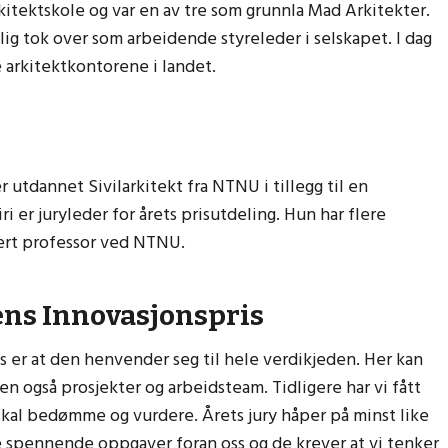
kitektskole og var en av tre som grunnla Mad Arkitekter.
lig tok over som arbeidende styreleder i selskapet. I dag
 arkitektkontorene i landet.
 utdannet Sivilarkitekt fra NTNU i tillegg til en
ri er juryleder for årets prisutdeling. Hun har flere
vært professor ved NTNU.
ns Innovasjonspris
er at den henvender seg til hele verdikjeden. Her kan
n også prosjekter og arbeidsteam. Tidligere har vi fått
skal bedømme og vurdere. Årets jury håper på minst like
 spennende oppgaver foran oss og de krever at vi tenker