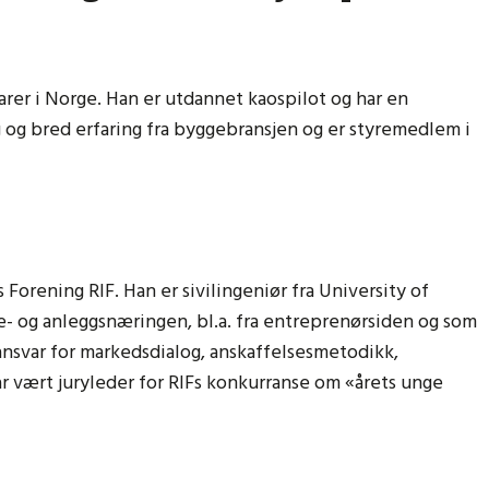
rer i Norge. Han er utdannet kaospilot og har en
g og bred erfaring fra byggebransjen og er styremedlem i
 Forening RIF. Han er sivilingeniør fra University of
ge- og anleggsnæringen, bl.a. fra entreprenørsiden og som
. ansvar for markedsdialog, anskaffelsesmetodikk,
ar vært juryleder for RIFs konkurranse om «årets unge