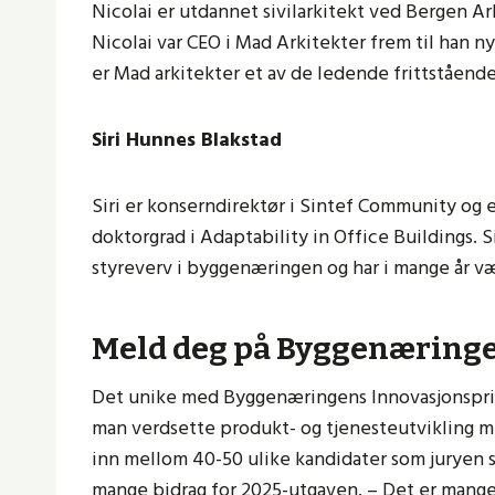
Nicolai er utdannet sivilarkitekt ved Bergen Ar
Nicolai var CEO i Mad Arkitekter frem til han ny
er Mad arkitekter et av de ledende frittstående
Siri Hunnes Blakstad
Siri er konserndirektør i Sintef Community og er
doktorgrad i Adaptability in Office Buildings. Si
styreverv i byggenæringen og har i mange år 
Meld deg på Byggenæringe
Det unike med Byggenæringens Innovasjonspris 
man verdsette produkt- og tjenesteutvikling me
inn mellom 40-50 ulike kandidater som juryen 
mange bidrag for 2025-utgaven. – Det er mange