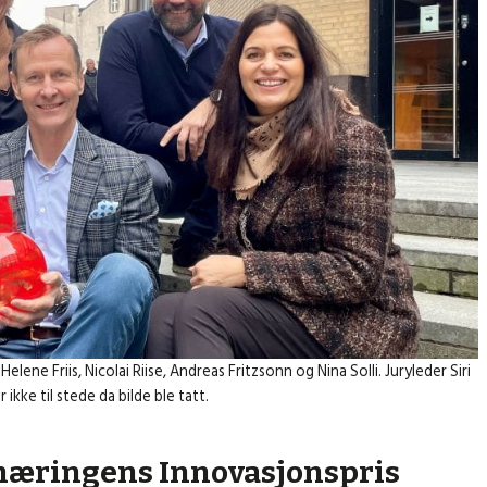
elene Friis, Nicolai Riise, Andreas Fritzsonn og Nina Solli. Juryleder Siri
ikke til stede da bilde ble tatt.
genæringens Innovasjonspris