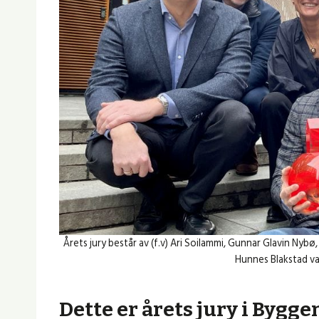
Årets jury består av (f.v) Ari Soilammi, Gunnar Glavin Nybø, H
Hunnes Blakstad var 
Dette er årets jury i Byg