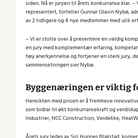
siden. Nå er juryen til årets konkurranse klar. 
representert, forteller Gunnar Glavin Nybø, adm
av 2 tidligere og 4 nye medlemmer med ulik er
– Vi er stolte over å presentere en veldig kompe
en jury med komplementær erfaring, kompetans
høy anerkjennelse og fortjener en sterk jury, de
sammensetningen sier Nybø.
Byggenæringen er viktig f
Hensikten med prisen er å fremheve innovative 
som bidrar til økt konkurransekraft og verdisk
Industrier, NCC Construction, Veidekke, HeatW
Årets jury ledes av Siri Hunnes Blakstad, kons