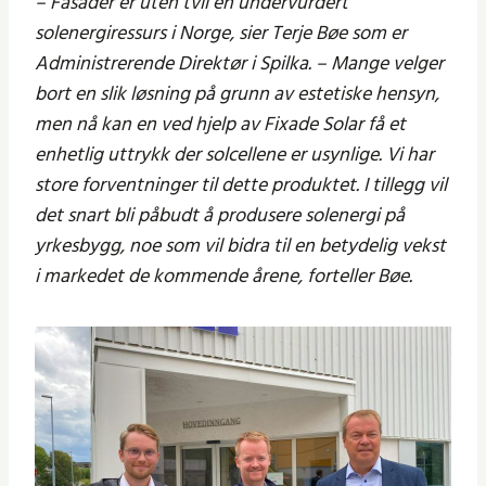
– Fasader er uten tvil en undervurdert
solenergiressurs i Norge, sier Terje Bøe som er
Administrerende Direktør i Spilka. – Mange velger
bort en slik løsning på grunn av estetiske hensyn,
men nå kan en ved hjelp av Fixade Solar få et
enhetlig uttrykk der solcellene er usynlige. Vi har
store forventninger til dette produktet. I tillegg vil
det snart bli påbudt å produsere solenergi på
yrkesbygg, noe som vil bidra til en betydelig vekst
i markedet de kommende årene, forteller Bøe.