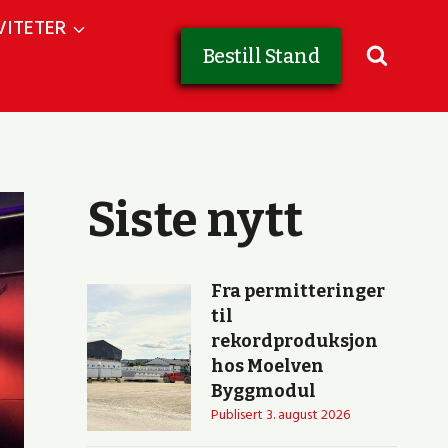
VITETER
Bestill Stand
Siste nytt
Fra permitteringer
til
rekordproduksjon
hos Moelven
Byggmodul
Publisert
3. august 2026