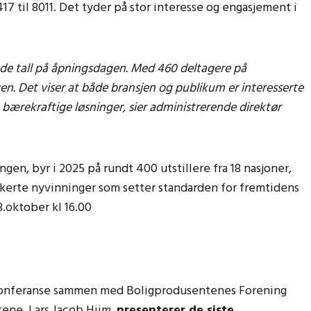
7 til 8011. Det tyder på stor interesse og engasjement i
ode tall på åpningsdagen. Med 460 deltagere på
n. Det viser at både bransjen og publikum er interesserte
 bærekraftige løsninger, sier administrerende direktør
en, byr i 2025 på rundt 400 utstillere fra 18 nasjoner,
ikerte nyvinninger som setter standarden for fremtidens
8.oktober kl 16.00
sekonferanse sammen med Boligprodusentenes Forening
tene, Lars Jacob Hiim,
presenterer de siste