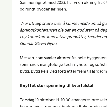
Sammenlignet med 2023, har vi en økning fra 641
og rundt byggenæringen.
Vi er utrolig stolte over å kunne melde om så g
åpningskonferansen ble det en god start på dage
i ny kunnskap, innovative produkter, trender og
Gunnar Glavin Nybø.
Messen, som samler aktører fra hele byggenæring
seminarer, mangfoldige tech-nyheter og sofist
bygg. Bygg Reis Deg fortsetter frem til lørdag 1
Knyttet stor spenning til kvartalstall
Torsdag 19.oktober kl. 10.00 arrangeres pres
hvor administrerende direktør i Boligprodusen