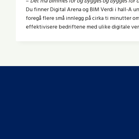
–
Det må bimmes for og bygges og bygges for 
Du finner Digital Arena og BIM Verdi i hall-A 
foregå flere små innlegg på cirka ti minutter om
effektivisere bedriftene med ulike digitale ve