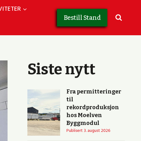
VITETER
Bestill Stand
Siste nytt
Fra permitteringer
til
rekordproduksjon
hos Moelven
Byggmodul
Publisert
3. august 2026