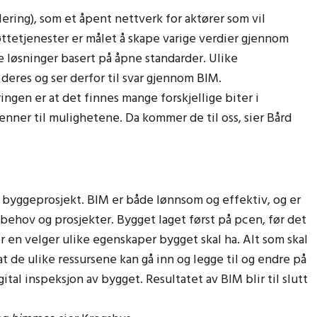
ring), som et åpent nettverk for aktører som vil
ttetjenester er målet å skape varige verdier gjennom
 løsninger basert på åpne standarder. Ulike
deres og ser derfor til svar gjennom BIM.
gen er at det finnes mange forskjellige biter i
jenner til mulighetene. Da kommer de til oss, sier Bård
t byggeprosjekt. BIM er både lønnsom og effektiv, og er
behov og prosjekter. Bygget laget først på pcen, før det
or en velger ulike egenskaper bygget skal ha. Alt som skal
 at de ulike ressursene kan gå inn og legge til og endre på
ital inspeksjon av bygget. Resultatet av BIM blir til slutt