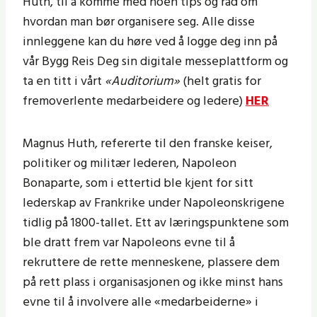
Huth, til å komme med noen tips og råd om
hvordan man bør organisere seg. Alle disse
innleggene kan du høre ved å logge deg inn på
vår Bygg Reis Deg sin digitale messeplattform og
ta en titt i vårt
«Auditorium»
(helt gratis for
fremoverlente medarbeidere og ledere)
HER
Magnus Huth, refererte til den franske keiser,
politiker og militær lederen, Napoleon
Bonaparte, som i ettertid ble kjent for sitt
lederskap av Frankrike under Napoleonskrigene
tidlig på 1800-tallet. Ett av læringspunktene som
ble dratt frem var Napoleons evne til å
rekruttere de rette menneskene, plassere dem
på rett plass i organisasjonen og ikke minst hans
evne til å involvere alle «medarbeiderne» i