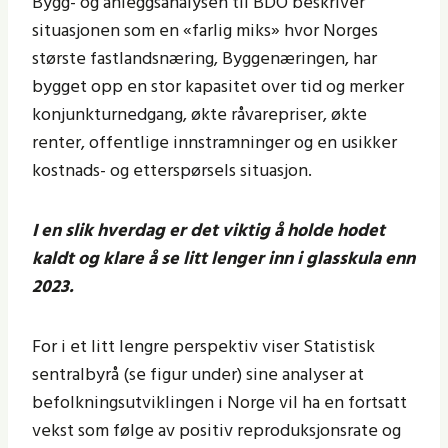
Bygg- og anleggsanalysen til BDO beskriver
situasjonen som en «farlig miks» hvor Norges
største fastlandsnæring, Byggenæringen, har
bygget opp en stor kapasitet over tid og merker
konjunkturnedgang, økte råvarepriser, økte
renter, offentlige innstramninger og en usikker
kostnads- og etterspørsels situasjon.
I en slik hverdag er det viktig å holde hodet
kaldt og klare å se litt lenger inn i glasskula enn
2023.
For i et litt lengre perspektiv viser Statistisk
sentralbyrå (se figur under) sine analyser at
befolkningsutviklingen i Norge vil ha en fortsatt
vekst som følge av positiv reproduksjonsrate og